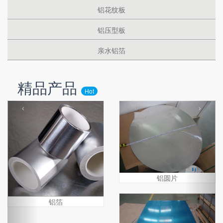
铝花纹板
铝压型板
亲水铝箔
精品产品
Hot
‹
›
铝圆片
铝箔