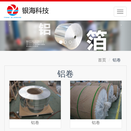
切
换
‹
›
导
航
首页
铝卷
铝卷
铝卷
铝卷