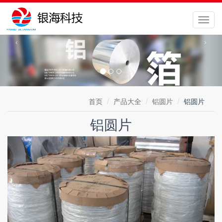
切
换
‹
›
导
航
首页
产品大全
铝圆片
铝圆片
铝圆片