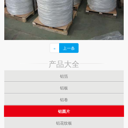
«
上一条
产品大全
铝箔
铝板
铝卷
铝圆片
铝花纹板